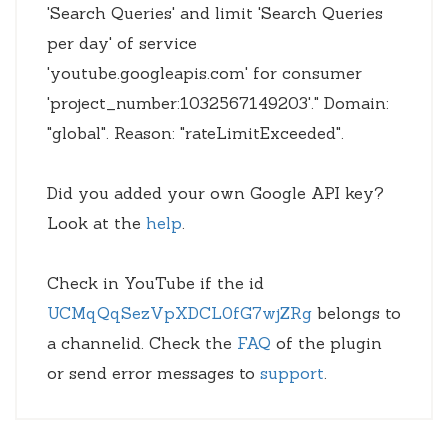
'Search Queries' and limit 'Search Queries
per day' of service
'youtube.googleapis.com' for consumer
'project_number:1032567149203'." Domain:
"global". Reason: "rateLimitExceeded".
Did you added your own Google API key?
Look at the
help
.
Check in YouTube if the id
UCMqQqSezVpXDCL0fG7wjZRg
belongs to
a channelid. Check the
FAQ
of the plugin
or send error messages to
support
.